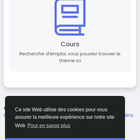
Cours
Recherche d’emploi, vous pouvez trouver le
thème ici
© 2026 Griddixcat
French
Ce site Web utilise des cookies pour vous
Environ
Conditions générale de vente
Confidentialité
assurer la meilleure expérience sur notre site
Contactez nous
Annuaire
Web
Pour en savoir plus